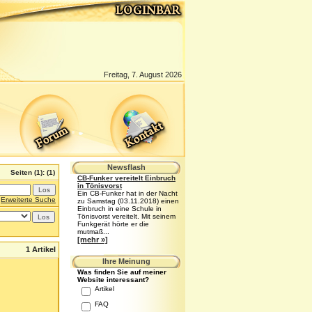
Freitag, 7. August 2026
Newsflash
Seiten
(1):
(1)
CB-Funker vereitelt Einbruch
in Tönisvorst
Ein CB-Funker hat in der Nacht
Erweiterte Suche
zu Samstag (03.11.2018) einen
Einbruch in eine Schule in
Tönisvorst vereitelt. Mit seinem
Funkgerät hörte er die
mutmaß...
[mehr »]
1 Artikel
Ihre Meinung
Was finden Sie auf meiner
Website interessant?
Artikel
FAQ