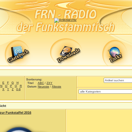
Sortierung:
E
F
G
H
Titel
ABC
/
ZXY
N
O
P
Q
R
Datum
Neueste
/
Älteste
X
Y
Z
0-9
icht
zur Funkstaffel 2016