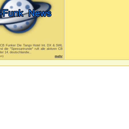
n CB Funker Die Tango Hotel Int. DX & SWL
d die "Spessartrunde" ruft alle aktiven CB
der 14. deutschlandw...
en)
mehr