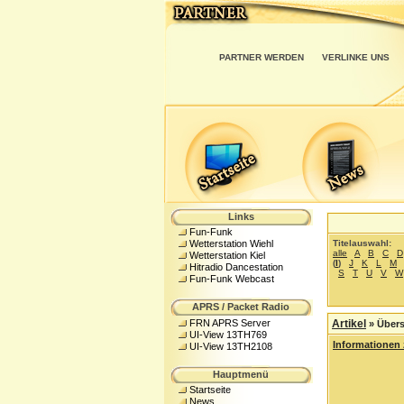
PARTNER WERDEN
VERLINKE UNS
Links
Fun-Funk
Titelauswahl:
Wetterstation Wiehl
alle
A
B
C
D
Wetterstation Kiel
(
I
)
J
K
L
M
Hitradio Dancestation
S
T
U
V
W
Fun-Funk Webcast
APRS / Packet Radio
FRN APRS Server
Artikel
»
Übers
UI-View 13TH769
Informationen 
UI-View 13TH2108
Hauptmenü
Startseite
News