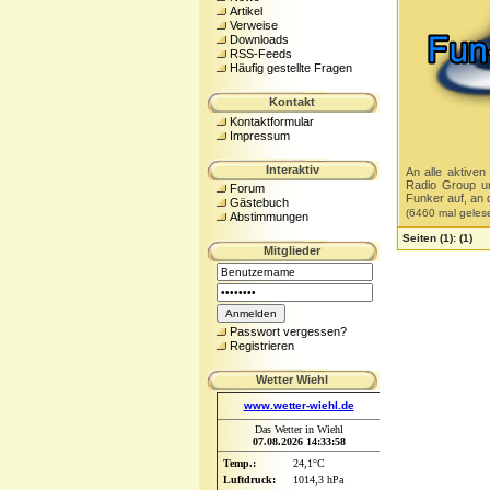
Artikel
Verweise
Downloads
RSS-Feeds
Häufig gestellte Fragen
Kontakt
Kontaktformular
Impressum
Interaktiv
An alle aktive
Radio Group un
Forum
Funker auf, an 
Gästebuch
(6460 mal geles
Abstimmungen
Seiten
(1):
(1)
Mitglieder
Passwort vergessen?
Registrieren
Wetter Wiehl