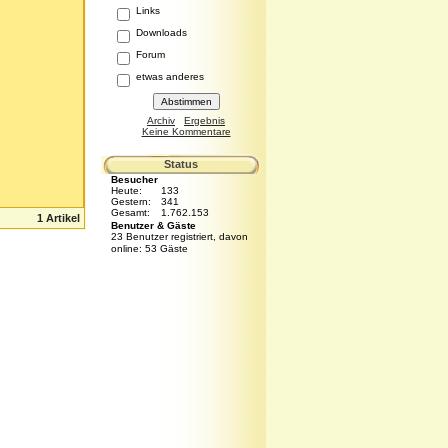
Links
Downloads
Forum
etwas anderes
Archiv
Ergebnis
Keine Kommentare
Status
Besucher
Heute:
133
Gestern:
341
Gesamt:
1.762.153
1 Artikel
Benutzer & Gäste
23 Benutzer registriert, davon
online: 53 Gäste