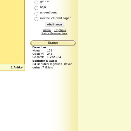
geht so
naja
ungenügend
möchte ich nicht sagen
Archiv
Ergebnis
Keine Kommentare
Status
Besucher
Heute:
121
Gestern:
243
Gesamt:
1.762.384
Benutzer & Gäste
23 Benutzer registriert, davon
1 Artikel
online: 7 Gäste