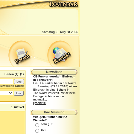
Samstag, 8. August 2026
Newsflash
Seiten
(1):
(1)
CB-Funker vereitelt Einbruch
in Tönisvorst
Ein CB-Funker hat in der Nacht
Erweiterte Suche
zu Samstag (03.11.2018) einen
Einbruch in eine Schule in
Tönisvorst vereitelt. Mit seinem
Funkgerät hörte er die
mutmaß...
[mehr »]
1 Artikel
Ihre Meinung
Wie gefällt Ihnen meine
Website?
sehr gut!
gut