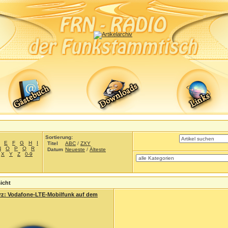
Sortierung:
E
F
G
H
I
Titel
ABC
/
ZXY
N
O
P
Q
R
Datum
Neueste
/
Älteste
X
Y
Z
0-9
icht
erz: Vodafone-LTE-Mobilfunk auf dem