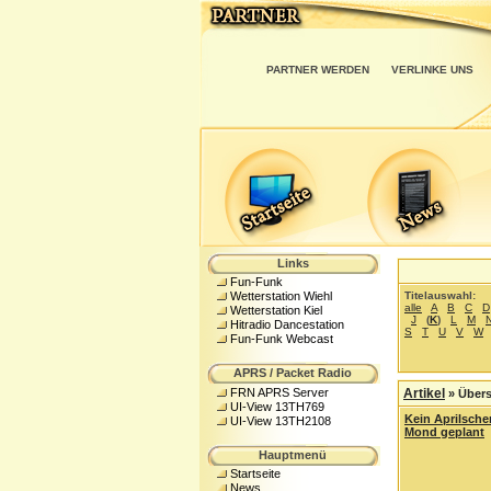
PARTNER WERDEN
VERLINKE UNS
Links
Fun-Funk
Titelauswahl:
Wetterstation Wiehl
alle
A
B
C
D
Wetterstation Kiel
J
(
K
)
L
M
Hitradio Dancestation
S
T
U
V
W
Fun-Funk Webcast
APRS / Packet Radio
FRN APRS Server
Artikel
»
Übers
UI-View 13TH769
Kein Aprilsch
UI-View 13TH2108
Mond geplant
Hauptmenü
Startseite
News