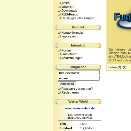
Artikel
Verweise
Downloads
RSS-Feeds
Häufig gestellte Fragen
Kontakt
Kontaktformular
Impressum
Interaktiv
Ein kleines d
Forum
Mission zum Mo
Gästebuch
ein LTE-Mobilfun
Abstimmungen
(6172 mal geles
Mitglieder
Seiten
(1):
(1)
Passwort vergessen?
Registrieren
Wetter Wiehl