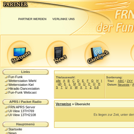
PARTNER WERDEN
VERLINKE UNS
Links
Fun-Funk
Titelauswahl:
Sortierung:
alle
A
B
C
D
E
F
G
H
I
Wetterstation Wiehl
Titel
ABC
/
ZXY
(
J
)
K
L
M
N
O
P
Q
R
Datum
Neueste
/
Ä
Wetterstation Kiel
S
T
U
V
W
X
Y
Z
0-9
Hitradio Dancestation
Fun-Funk Webcast
APRS / Packet Radio
Verweise
» Übersicht
FRN APRS Server
UI-View 13TH769
Es liegen zur Zeit, unter de
UI-View 13TH2108
Hauptmenü
Startseite
News