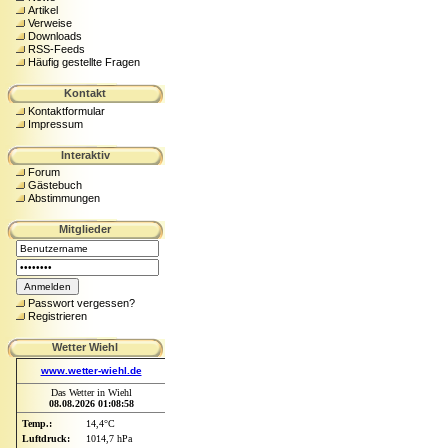
Artikel
Verweise
Downloads
RSS-Feeds
Häufig gestellte Fragen
Kontakt
Kontaktformular
Impressum
Interaktiv
Forum
Gästebuch
Abstimmungen
Mitglieder
Passwort vergessen?
Registrieren
Wetter Wiehl