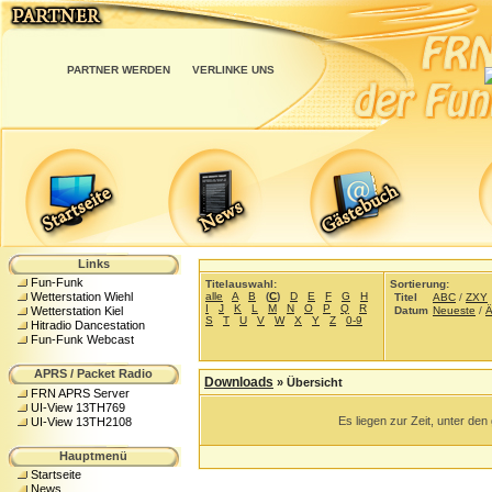
PARTNER WERDEN
VERLINKE UNS
Links
Fun-Funk
Titelauswahl:
Sortierung:
alle
A
B
(
C
)
D
E
F
G
H
Wetterstation Wiehl
Titel
ABC
/
ZXY
I
J
K
L
M
N
O
P
Q
R
Datum
Neueste
/
Ä
Wetterstation Kiel
S
T
U
V
W
X
Y
Z
0-9
Hitradio Dancestation
Fun-Funk Webcast
APRS / Packet Radio
Downloads
» Übersicht
FRN APRS Server
UI-View 13TH769
Es liegen zur Zeit, unter de
UI-View 13TH2108
Hauptmenü
Startseite
News