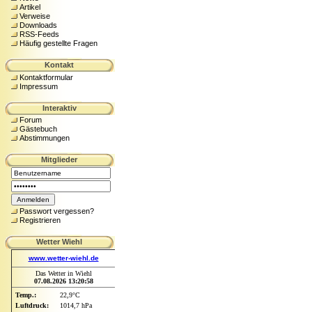
Artikel
Verweise
Downloads
RSS-Feeds
Häufig gestellte Fragen
Kontakt
Kontaktformular
Impressum
Interaktiv
Forum
Gästebuch
Abstimmungen
Mitglieder
Passwort vergessen?
Registrieren
Wetter Wiehl