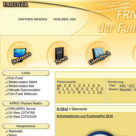
PARTNER WERDEN
VERLINKE UNS
Links
Fun-Funk
Titelauswahl:
Sortierung:
Wetterstation Wiehl
alle
A
B
C
D
E
F
G
H
Titel
ABC
/
ZXY
Wetterstation Kiel
(
I
)
J
K
L
M
N
O
P
Q
R
Datum
Neueste
/
Ä
Hitradio Dancestation
S
T
U
V
W
X
Y
Z
0-9
Fun-Funk Webcast
APRS / Packet Radio
FRN APRS Server
Artikel
»
Übersicht
UI-View 13TH769
Informationen zur Funkstaffel 2016
UI-View 13TH2108
Hauptmenü
Startseite
News