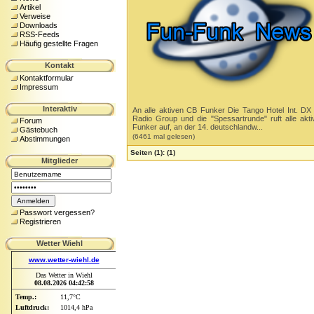
Artikel
Verweise
Downloads
RSS-Feeds
Häufig gestellte Fragen
Kontakt
Kontaktformular
Impressum
Interaktiv
An alle aktiven CB Funker Die Tango Hotel Int. D
Radio Group und die "Spessartrunde" ruft alle akt
Forum
Funker auf, an der 14. deutschlandw...
Gästebuch
(6461 mal gelesen)
Abstimmungen
Seiten
(1):
(1)
Mitglieder
Passwort vergessen?
Registrieren
Wetter Wiehl