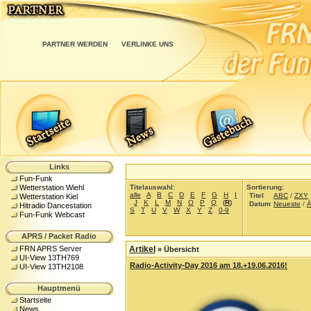
PARTNER WERDEN
VERLINKE UNS
Links
Fun-Funk
Titelauswahl:
Sortierung:
Wetterstation Wiehl
alle
A
B
C
D
E
F
G
H
I
Titel
ABC
/
ZXY
Wetterstation Kiel
J
K
L
M
N
O
P
Q
(
R
)
Datum
Neueste
/
Ä
Hitradio Dancestation
S
T
U
V
W
X
Y
Z
0-9
Fun-Funk Webcast
APRS / Packet Radio
FRN APRS Server
Artikel
»
Übersicht
UI-View 13TH769
Radio-Activity-Day 2016 am 18.+19.06.2016!
UI-View 13TH2108
Hauptmenü
Startseite
News