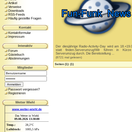
Artikel
Verweise
Downloads
RSS-Feeds
Häufig gestellte Fragen
Kontakt
Kontaktformular
Impressum
Interaktiv
Der diesjährige Radio-Activity-Day wird am 18.+19.
statt finden.Serverumzug!Wir führen in Kürze
Forum
Serverumzug durch. Die Bereitstellung ...
Gästebuch
(6721 mal gelesen)
Abstimmungen
Seiten
(1):
(1)
Mitglieder
Passwort vergessen?
Registrieren
Wetter Wiehl