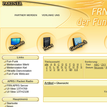
PARTNER WERDEN
VERLINKE UNS
Links
Fun-Funk
Titelauswahl:
Sortierung:
alle
A
B
C
D
E
F
G
H
I
Wetterstation Wiehl
Titel
ABC
/
ZXY
J
K
L
M
N
O
P
Q
R
S
Datum
Neueste
/
Ä
Wetterstation Kiel
T
U
V
W
X
Y
(
Z
)
0-9
Hitradio Dancestation
Fun-Funk Webcast
APRS / Packet Radio
Artikel
»
Übersicht
FRN APRS Server
UI-View 13TH769
Ke
UI-View 13TH2108
Hauptmenü
Startseite
News