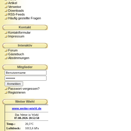
Artikel
Verweise
Downloads
RSS-Feeds
Häufig gestellte Fragen
Kontakt
Kontaktformular
Impressum
Interaktiv
Forum
Gästebuch
Abstimmungen
Mitglieder
Passwort vergessen?
Registrieren
Wetter Wiehl