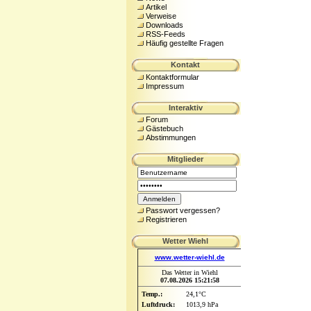
Artikel
Verweise
Downloads
RSS-Feeds
Häufig gestellte Fragen
Kontakt
Kontaktformular
Impressum
Interaktiv
Forum
Gästebuch
Abstimmungen
Mitglieder
Passwort vergessen?
Registrieren
Wetter Wiehl