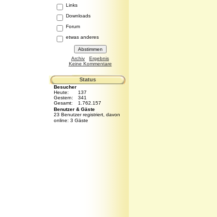
Links
Downloads
Forum
etwas anderes
Archiv
Ergebnis
Keine Kommentare
Status
Besucher
Heute:
137
Gestern:
341
Gesamt:
1.762.157
Benutzer & Gäste
23 Benutzer registriert, davon
online: 3 Gäste