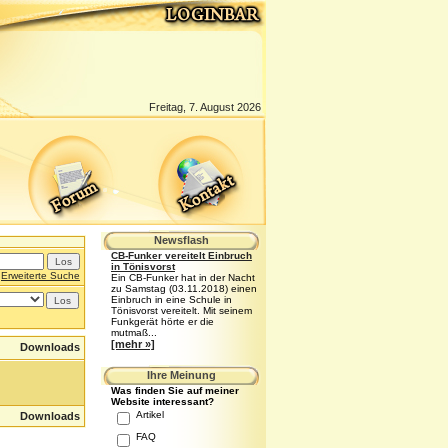
Freitag, 7. August 2026
Newsflash
CB-Funker vereitelt Einbruch
in Tönisvorst
Erweiterte Suche
Ein CB-Funker hat in der Nacht
zu Samstag (03.11.2018) einen
Einbruch in eine Schule in
Tönisvorst vereitelt. Mit seinem
Funkgerät hörte er die
mutmaß...
[mehr »]
Downloads
Ihre Meinung
Was finden Sie auf meiner
Website interessant?
Artikel
Downloads
FAQ