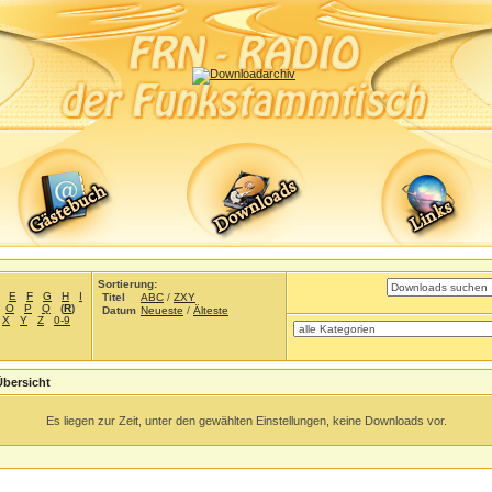
Sortierung:
E
F
G
H
I
Titel
ABC
/
ZXY
O
P
Q
(
R
)
Datum
Neueste
/
Älteste
X
Y
Z
0-9
Übersicht
Es liegen zur Zeit, unter den gewählten Einstellungen, keine Downloads vor.