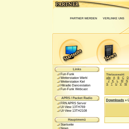
PARTNER WERDEN
VERLINKE UNS
Links
Fun-Funk
Titelauswahl:
alle
A
B
C
D
Wetterstation Wiehl
J
K
L
M
N
Wetterstation Kiel
S
T
U
V
W
Hitradio Dancestation
Fun-Funk Webcast
APRS / Packet Radio
Downloads
» 
FRN APRS Server
UI-View 13TH769
UI-View 13TH2108
Hauptmenü
Startseite
News