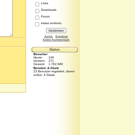
Links
Downloads
Forum
etwas anderes
Archiv
Ergebnis
Keine Kommentare
Status
Besucher
Heute:
146
Gestern:
271
Gesamt:
1.762.680
Benutzer & Gäste
23 Benutzer registriert, davon
online: 4 Gäste