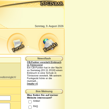
Sonntag, 9. August 2026
Newsflash
CB-Funker vereitelt Einbruch
in Tönisvorst
Ein CB-Funker hat in der Nacht
zu Samstag (03.11.2018) einen
Einbruch in eine Schule in
Tönisvorst vereitelt. Mit seinem
nellstmöglich!
Funkgerät hörte er die
mutmaß...
[mehr »]
Ihre Meinung
Was finden Sie auf meiner
Website interessant?
Artikel
FAQ