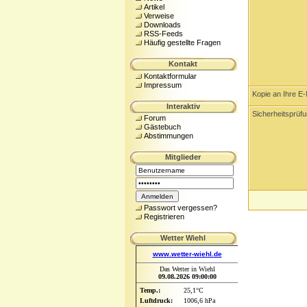
Artikel
Verweise
Downloads
RSS-Feeds
Häufig gestellte Fragen
Kontakt
Kontaktformular
Impressum
Kopie an Ihre E
Interaktiv
Sicherheitsprüf
Forum
Gästebuch
Abstimmungen
Mitglieder
Passwort vergessen?
Registrieren
Wetter Wiehl