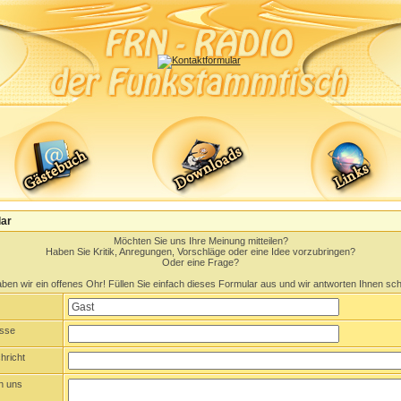
lar
Möchten Sie uns Ihre Meinung mitteilen?
Haben Sie Kritik, Anregungen, Vorschläge oder eine Idee vorzubringen?
Oder eine Frage?
haben wir ein offenes Ohr! Füllen Sie einfach dieses Formular aus und wir antworten Ihnen sch
esse
hricht
n uns