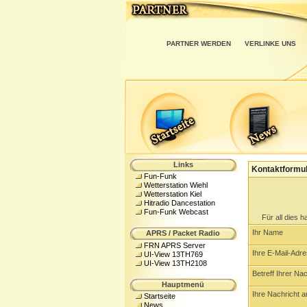
PARTNER WERDEN
VERLINKE UNS
Links
Kontaktformu
Fun-Funk
Wetterstation Wiehl
Wetterstation Kiel
Hitradio Dancestation
Fun-Funk Webcast
Für all dies 
Ihr Name
APRS / Packet Radio
FRN APRS Server
Ihre E-Mail-Adr
UI-View 13TH769
UI-View 13TH2108
Betreff Ihrer Nac
Hauptmenü
Ihre Nachricht a
Startseite
News